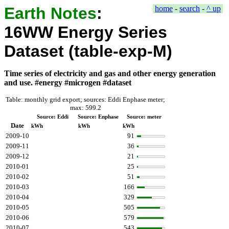
Earth Notes
:
home
-
search
-
^ up
16WW Energy Series
Dataset (table-exp-M)
Time series of electricity and gas and other energy generation
and use. #energy #microgen #dataset
Table: monthly grid export; sources: Eddi Enphase meter;
max: 599.2
Source: Eddi
Source: Enphase
Source: meter
Date
kWh
kWh
kWh
2009-10
91
2009-11
36
2009-12
21
2010-01
25
2010-02
51
2010-03
166
2010-04
329
2010-05
505
2010-06
579
2010-07
543