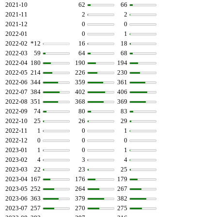
2021-10
62
66
2021-11
2
2
2021-12
0
0
2022-01
0
1
2022-02
*12
16
18
2022-03
59
64
68
2022-04
180
190
194
2022-05
214
226
230
2022-06
344
359
361
2022-07
384
402
406
2022-08
351
368
369
2022-09
74
80
83
2022-10
25
26
29
2022-11
1
0
1
2022-12
0
0
0
2023-01
1
0
1
2023-02
4
3
4
2023-03
22
23
25
2023-04
167
176
179
2023-05
252
264
267
2023-06
363
379
382
2023-07
257
270
275